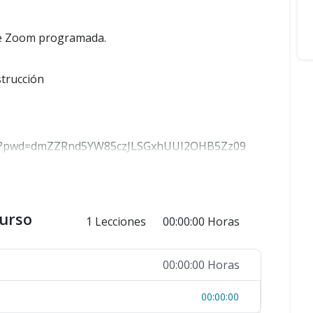
 de Zoom programada.
strucción
?pwd=
dmZZRnd5YW85czJLSGxhUUI2OHB5Zz
09
curso
1 Lecciones
00:00:00 Horas
# Estados Unidos
# Estados Unidos (Chicago)
00:00:00 Horas
00:00:00