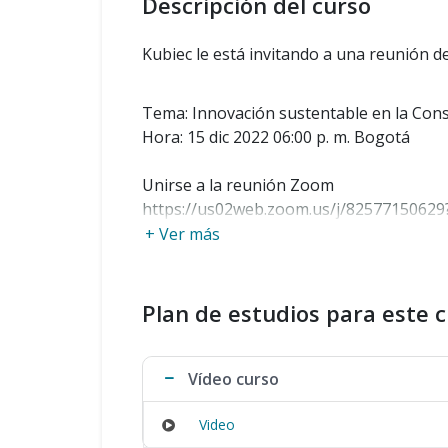
Descripción del curso
Kubiec le está invitando a una reunión
Tema: Innovación sustentable en la Con
Hora: 15 dic 2022 06:00 p. m. Bogotá
Unirse a la reunión Zoom
https://us02web.zoom.us/j/
82577150629
+ Ver más
ID de reunión: 825 7715 0629
Código de acceso: 557784
Móvil con un toque
Plan de estudios para este 
+13092053325,,82577150629#,,,,
*557784
+13126266799,,82577150629#,,,,
*557784
Vídeo curso
Marcar según su ubicación
+1 309 205 3325 Estados Unidos
Video