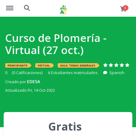
https://academiaconstruccion.com.ec/menu
https://academiaconstruccion.com.ec/search
0
Curso de Plomería -
Virtual (27 oct.)
PRINCIPIANTE
VIRTUAL
AULA: TEMAS GENERALES
0
(0 Calificaciones)
6 Estudiantes matriculados
Spanish
EDESA
Creado por
Actualizado Fri, 14-Oct-2022
Gratis